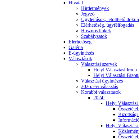
Hivatal
Hirdetmények
Jegyző
Ügyleírások, letölthető dok
Elérhetőség, ügyfélfogadás
Hasznos linkek
Szabályzatok
Elérhetőség
Galéria
E-ügyintézés
Választások
Választási szervek
Helyi Választási Iroda
Helyi Választási Bizott
Választási ügyintézés
2026. évi választás
Korábbi választások
2024.
Helyi Választási
Összetétel
Bizottsági
Informáci
Helyi Választási
Közlemén
Összetétel