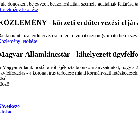
ulajdonosként bejegyzett beazonosítatlan személy adatainak feltárása 
irdetmény letöltése
KÖZLEMÉNY - körzeti erdőtervezési eljárá
aktalórántházai erdőtervezési körzetre vonatkozóan (várható befejezés
özlemény letöltése
Magyar Államkincstár - kihelyezett ügyf
 Magyar Államkincstár arról tájékoztatta önkormányzatunkat, hogy a 2
gyfélfogadás - a koronavírus terjedése miatti kormányzati intézkedésekre 
lső
Előző
1
2
3
Következő
Utolsó