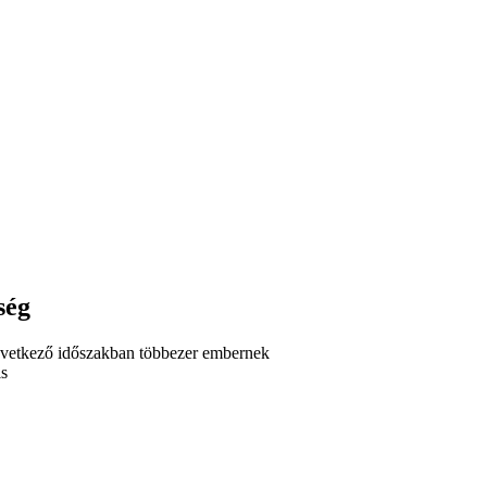
ség
következő időszakban többezer embernek
is