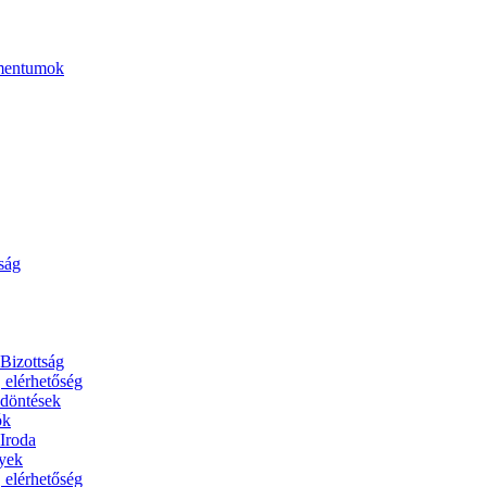
umentumok
ság
 Bizottság
, elérhetőség
 döntések
ók
 Iroda
yek
, elérhetőség