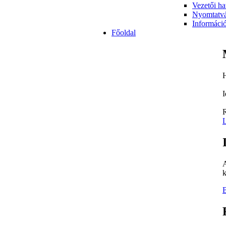
Vezetői ha
Nyomtatv
Informáci
Főoldal
H
I
R
L
A
k
B