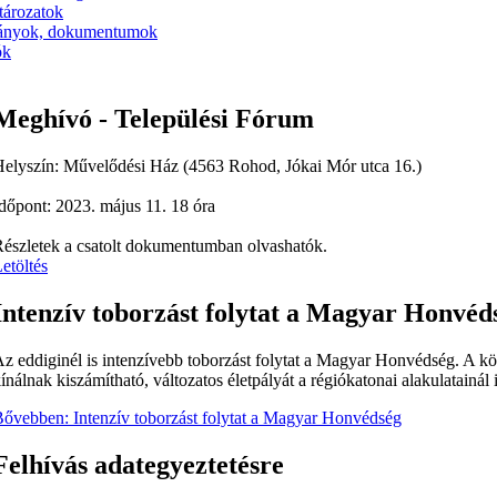
tározatok
ányok, dokumentumok
ók
Meghívó - Települési Fórum
elyszín: Művelődési Ház (4563 Rohod, Jókai Mór utca 16.)
dőpont: 2023. május 11. 18 óra
észletek a csatolt dokumentumban olvashatók.
etöltés
Intenzív toborzást folytat a Magyar Honvéd
z eddiginél is intenzívebb toborzást folytat a Magyar Honvédség. A 
ínálnak kiszámítható, változatos életpályát a régiókatonai alakulatainál 
ővebben: Intenzív toborzást folytat a Magyar Honvédség
Felhívás adategyeztetésre