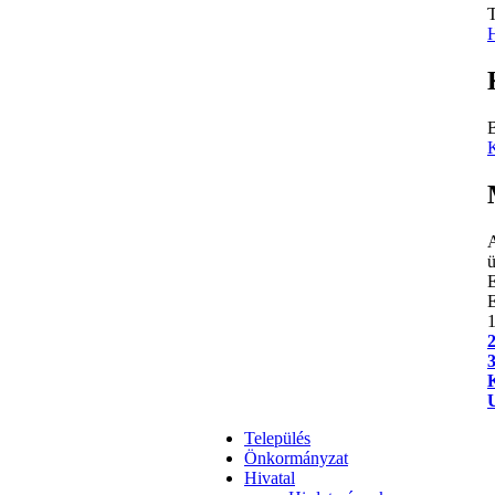
T
H
B
K
A
ü
E
Település
Önkormányzat
Hivatal