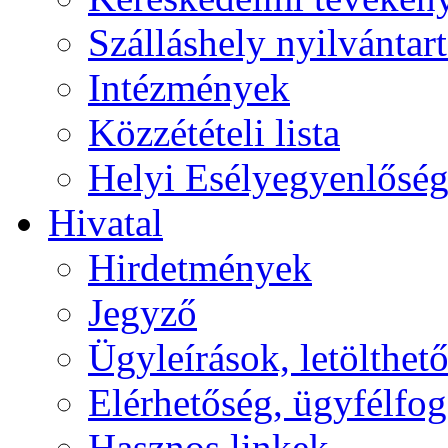
Szálláshely nyilvántart
Intézmények
Közzétételi lista
Helyi Esélyegyenlősé
Hivatal
Hirdetmények
Jegyző
Ügyleírások, letölth
Elérhetőség, ügyfélfo
Hasznos linkek