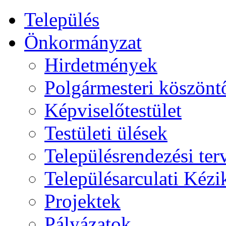
Település
Önkormányzat
Hirdetmények
Polgármesteri köszönt
Képviselőtestület
Testületi ülések
Településrendezési ter
Településarculati Kéz
Projektek
Pályázatok