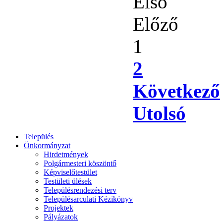
Első
Előző
1
2
Következő
Utolsó
Település
Önkormányzat
Hirdetmények
Polgármesteri köszöntő
Képviselőtestület
Testületi ülések
Településrendezési terv
Településarculati Kézikönyv
Projektek
Pályázatok