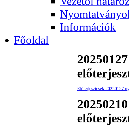
Vezetői határo
Nyomtatványo
Információk
Főoldal
20250127 
előterjesz
Előterjesztések 20250127 ny
20250210 
előterjesz