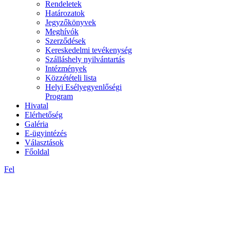
Rendeletek
Határozatok
Jegyzőkönyvek
Meghívók
Szerződések
Kereskedelmi tevékenység
Szálláshely nyilvántartás
Intézmények
Közzétételi lista
Helyi Esélyegyenlőségi
Program
Hivatal
Elérhetőség
Galéria
E-ügyintézés
Választások
Főoldal
Fel