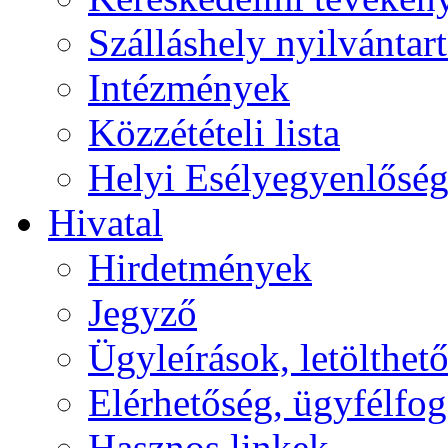
Szálláshely nyilvántart
Intézmények
Közzétételi lista
Helyi Esélyegyenlősé
Hivatal
Hirdetmények
Jegyző
Ügyleírások, letölth
Elérhetőség, ügyfélfo
Hasznos linkek