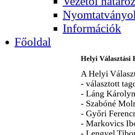
Vezetői határo
Nyomtatványo
Információk
Főoldal
Helyi Választási 
A Helyi Választ
- választott tag
- Láng Károly
- Szabóné Moln
- Győri Ferenc
- Markovics Ib
- Lengyel Tibo