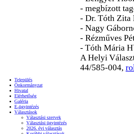
- megbízott tag
- Dr. Tóth Zita
- Nagy Gáborn
- Rézműves Pé
- Tóth Mária H
A Helyi Választ
44/585-004,
ro
Település
Önkormányzat
Hivatal
Elérhetőség
Galéria
E-ügyintézés
Választások
Választási szervek
Választási ügyintézés
2026. évi választás
Korábbi választások