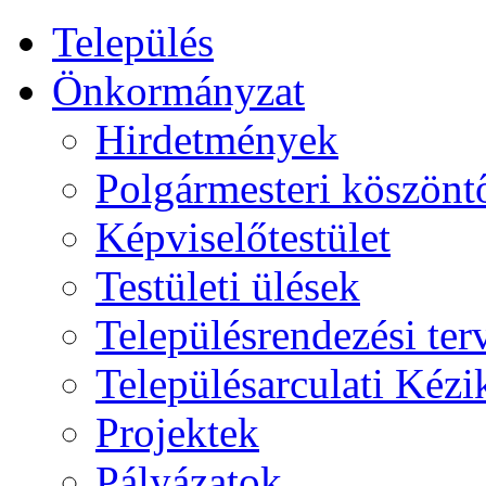
Település
Önkormányzat
Hirdetmények
Polgármesteri köszönt
Képviselőtestület
Testületi ülések
Településrendezési ter
Településarculati Kéz
Projektek
Pályázatok