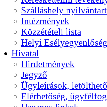
Szálláshely nyilvántart
Intézmények
Közzétételi lista
Helyi Esélyegyenlősé
Hivatal
Hirdetmények
Jegyző
Ügyleírások, letölth
Elérhetőség, ügyfélfo
Hasznos linkek