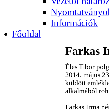
Vezetői határo
Nyomtatványo
Információk
Főoldal
Farkas I
Éles Tibor pol
2014. május 23-
küldött emlékla
alkalmából roh
Farkas Irma né