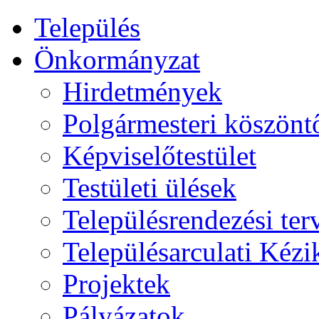
Település
Önkormányzat
Hirdetmények
Polgármesteri köszönt
Képviselőtestület
Testületi ülések
Településrendezési ter
Településarculati Kéz
Projektek
Pályázatok