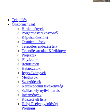
Település
Önkormányzat
Hirdetmények
Polgármesteri köszöntő
Képviselőtestület
Testületi ülések
Településrendezési terv
Településarculati Kézikönyv
Projektek
Pályázatok
Rendeletek
Határozatok
Jegyzőkönyvek
Meghívók
Szerződések
Kereskedelmi tevékenység
Szálláshely nyilvántartás
Intézmények
Közzétételi lista
Helyi Esélyegyenlőségi
Program