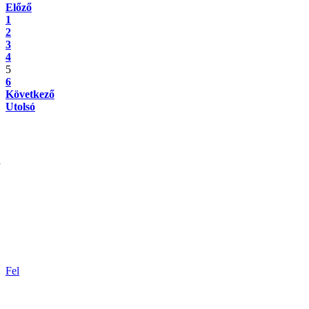
Előző
1
2
3
4
5
6
Következő
Utolsó
a
Fel