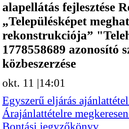
alapellátás fejlesztése
„Településképet meghat
rekonstrukciója” "Teleh
1778558689 azonosító 
közbeszerzése
okt. 11
|
14:01
Egyszerű eljárás ajánlattétel
Árajánlattételre megkerese
Bontási jegyzőkönyv