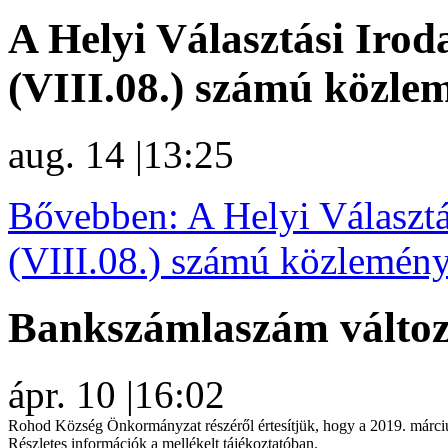
A Helyi Választási Irod
(VIII.08.) számú közle
aug. 14
|
13:25
Bővebben: A Helyi Választá
(VIII.08.) számú közlemén
Bankszámlaszám válto
ápr. 10
|
16:02
Rohod Község Önkormányzat részéről értesítjük, hogy a 2019. márciu
Részletes információk a mellékelt tájékoztatóban.