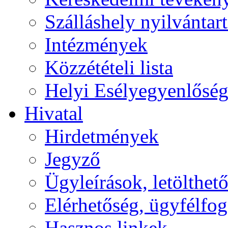
Szálláshely nyilvántart
Intézmények
Közzétételi lista
Helyi Esélyegyenlősé
Hivatal
Hirdetmények
Jegyző
Ügyleírások, letölth
Elérhetőség, ügyfélfo
Hasznos linkek