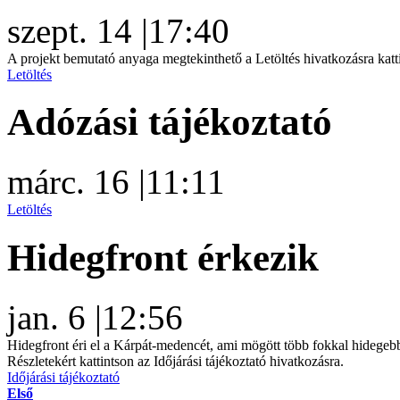
szept. 14
|
17:40
A projekt bemutató anyaga megtekinthető a Letöltés hivatkozásra katt
Letöltés
Adózási tájékoztató
márc. 16
|
11:11
Letöltés
Hidegfront érkezik
jan. 6
|
12:56
Hidegfront éri el a Kárpát-medencét, ami mögött több fokkal hidegeb
Részletekért kattintson az Időjárási tájékoztató hivatkozásra.
Időjárási tájékoztató
Első