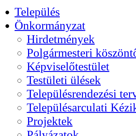
Település
Önkormányzat
Hirdetmények
Polgármesteri köszönt
Képviselőtestület
Testületi ülések
Településrendezési ter
Településarculati Kéz
Projektek
Pályázatok